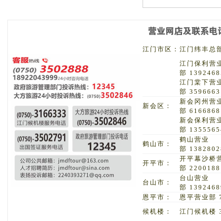
江门市区：
江门纬丰总部 
江门保利营
部 1392468
江门棠下营
部 3596663
新会冈州营
新会区：
部 6166868
新会保利营
部 1355565
鹤山营业
鹤山市：
部 1382802
开平幕沙桥
开平市：
部 2200188
台山营业
台山市：
部 1392468
恩平市：
恩平营业部 7
候机楼：
江门候机楼 3