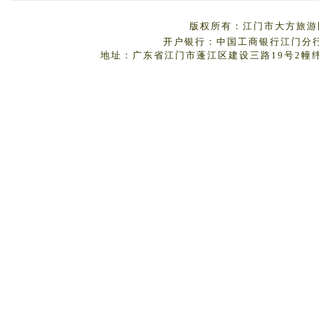
版权所有：江门市大方旅游国
开户银行：中国工商银行江门分行 户
地址：广东省江门市蓬江区建设三路19号2幢纬丰