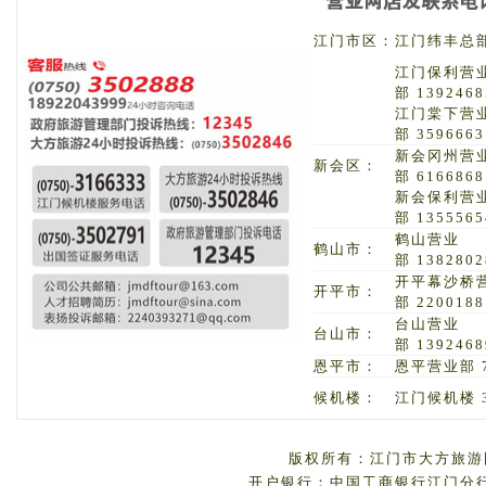
江门市区：
江门纬丰总部 
江门保利营
部 1392468
江门棠下营
部 3596663
新会冈州营
新会区：
部 6166868
新会保利营
部 1355565
鹤山营业
鹤山市：
部 1382802
开平幕沙桥
开平市：
部 2200188
台山营业
台山市：
部 1392468
恩平市：
恩平营业部 7
候机楼：
江门候机楼 3
版权所有：江门市大方旅游国
开户银行：中国工商银行江门分行 户