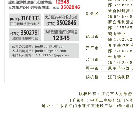
部 3596663
新会冈州营
新会区：
部 6166868
新会保利营
部 1355565
鹤山营业
鹤山市：
部 1382802
开平幕沙桥
开平市：
部 2200188
台山营业
台山市：
部 1392468
恩平市：
恩平营业部 7
候机楼：
江门候机楼 3
版权所有：江门市大方旅游国
开户银行：中国工商银行江门分行 户
地址：广东省江门市蓬江区建设三路19号2幢纬丰