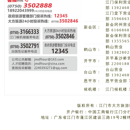
江门保利营
部 1392468
江门棠下营
部 3596663
新会冈州营
新会区：
部 6166868
新会保利营
部 1355565
鹤山营业
鹤山市：
部 1382802
开平幕沙桥
开平市：
部 2200188
台山营业
台山市：
部 1392468
恩平市：
恩平营业部 7
候机楼：
江门候机楼 3
版权所有：江门市大方旅游国
开户银行：中国工商银行江门分行 户
地址：广东省江门市蓬江区建设三路19号2幢纬丰