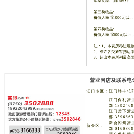
烟草制品、酒精饮料
第三类物品:
价值人民币1000元以上，
第四类物品:
价值人民币500元以上，1
注：1、本表所称进境
2、准许各类旅客携运
3、超出本表所列最高
江门市区：
江门纬丰总部 
江门保利营
部 1392468
江门棠下营
部 3596663
新会冈州营
新会区：
部 6166868