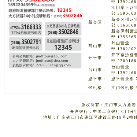
部 1392468
江门棠下营
部 3596663
新会冈州营
新会区：
部 6166868
新会保利营
部 1355565
鹤山营业
鹤山市：
部 1382802
开平幕沙桥
开平市：
部 2200188
台山营业
台山市：
部 1392468
恩平市：
恩平营业部 7
候机楼：
江门候机楼 3
版权所有：江门市大方旅游国
开户银行：中国工商银行江门分行 户
地址：广东省江门市蓬江区建设三路19号2幢纬丰