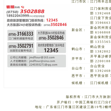
江门市区：
江门纬丰总部 
江门保利营
部 1392468
江门棠下营
部 3596663
新会冈州营
新会区：
部 6166868
新会保利营
部 1355565
鹤山营业
鹤山市：
部 1382802
开平幕沙桥
开平市：
部 2200188
台山营业
台山市：
部 1392468
恩平市：
恩平营业部 7
候机楼：
江门候机楼 3
版权所有：江门市大方旅游国
开户银行：中国工商银行江门分行 户
地址：广东省江门市蓬江区建设三路19号2幢纬丰