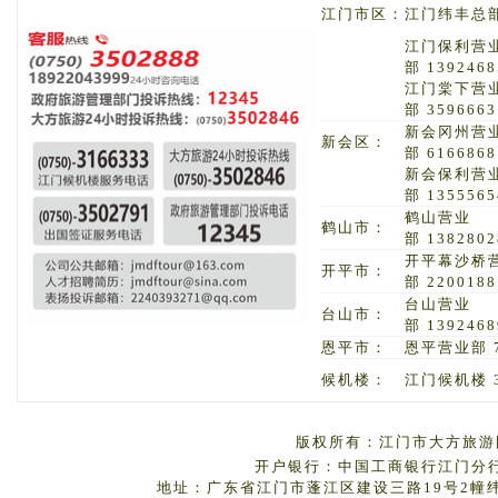
江门市区：
江门纬丰总部 
江门保利营
部 1392468
江门棠下营
部 3596663
新会冈州营
新会区：
部 6166868
新会保利营
部 1355565
鹤山营业
鹤山市：
部 1382802
开平幕沙桥
开平市：
部 2200188
台山营业
台山市：
部 1392468
恩平市：
恩平营业部 7
候机楼：
江门候机楼 3
版权所有：江门市大方旅游国
开户银行：中国工商银行江门分行 户
地址：广东省江门市蓬江区建设三路19号2幢纬丰