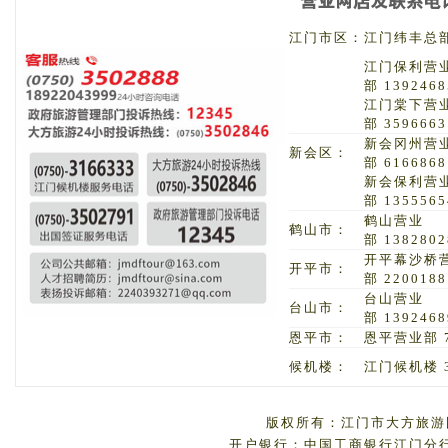
江门市区：
江门纬丰总部 
江门保利营
部 1392468
江门棠下营
部 3596663
新会冈州营
新会区：
部 6166868
新会保利营
部 1355565
鹤山营业
鹤山市：
部 1382802
开平幕沙桥
开平市：
部 2200188
台山营业
台山市：
部 1392468
恩平市：
恩平营业部 7
候机楼：
江门候机楼 3
版权所有：江门市大方旅游国
开户银行：中国工商银行江门分行 户