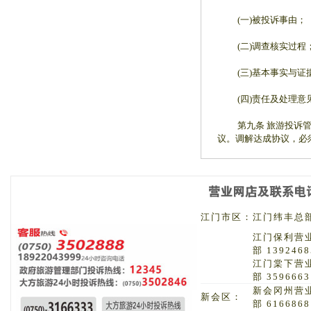
(一)被投诉事由；
(二)调查核实过程
(三)基本事实与证
(四)责任及处理意见
第九条 旅游投诉管理
议。调解达成协议，必
江门市区：
江门纬丰总部 
江门保利营
部 1392468
江门棠下营
部 3596663
新会冈州营
新会区：
部 6166868