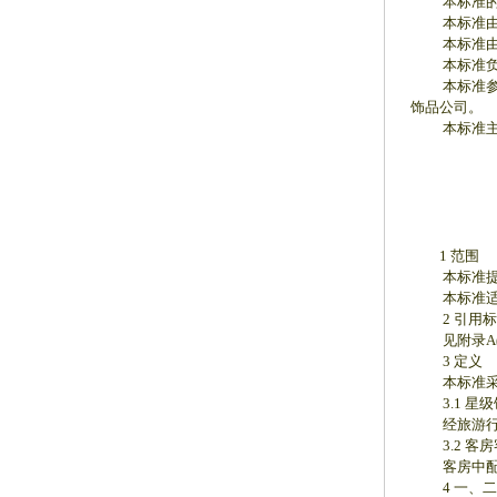
本标准的附
本标准由全
本标准由全
本标准负责
本标准参加
饰品公司。
本标准主要
1 范围
本标准提出
本标准适用
2 引用标
见附录A(
3 定义
本标准采
3.1 星级饭店 s
经旅游行政管
3.2 客房客用品 
客房中配备
4 一、二