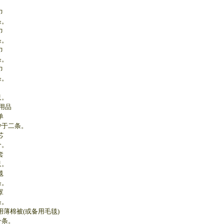
巾
。
巾
。
巾
。
巾
。
。
用品
单
于二条。
芯
。
套
。
毯
。
罩
。
用薄棉被(或备用毛毯)
条。