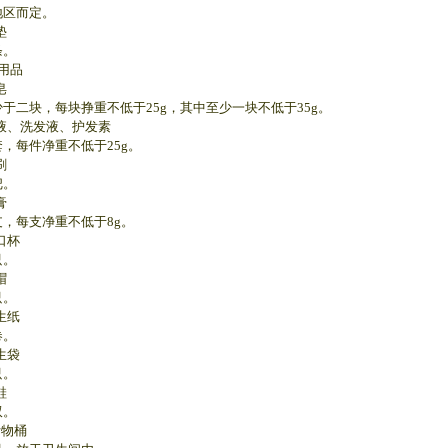
区而定。
垫
。
用品
皂
块，每块挣重不低于25g，其中至少一块不低于35g。
浴液、洗发液、护发素
每件净重不低于25g。
刷
。
膏
每支净重不低于8g。
口杯
。
帽
。
生纸
。
生袋
。
鞋
。
污物桶