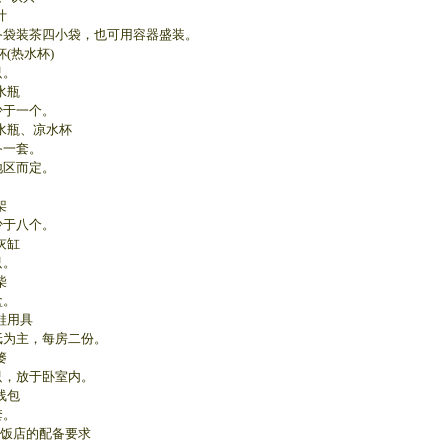
叶
装茶四小袋，也可用容器盛装。
杯(热水杯)
。
水瓶
于一个。
凉水瓶、凉水杯
一套。
区而定。
架
于八个。
灰缸
。
柴
。
鞋用具
主，每房二份。
篓
，放于卧室内。
线包
。
饭店的配备要求