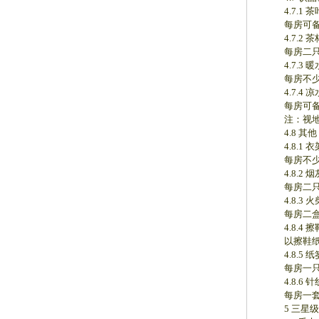
4.7.1 茶
每房可备袋
4.7.2 茶
每房二只
4.7.3 暖
每房不少
4.7.4 
每房可备
注：视地
4.8 其他
4.8.1 衣
每房不少
4.8.2 烟
每房二只
4.8.3 火
每房二盒
4.8.4 擦
以擦鞋纸为
4.8.5 纸
每房一只
4.8.6 针
每房一套
5 三星级