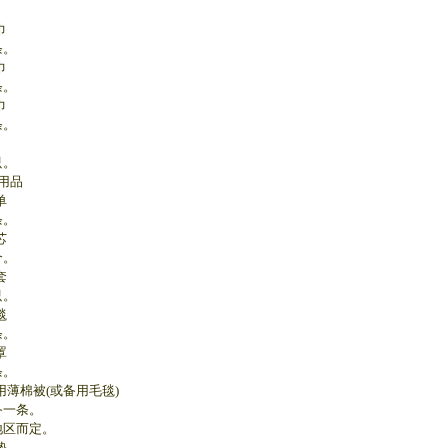
巾
。
巾
。
巾
。
。
用品
单
。
芯
。
套
。
毯
。
罩
。
用薄棉被(或备用毛毯)
一条。
区而定。
垫