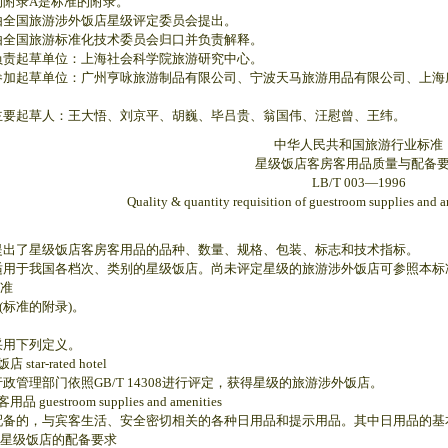
录A是标准的附录。
国旅游涉外饭店星级评定委员会提出。
国旅游标准化技术委员会归口并负责解释。
起草单位：上海社会科学院旅游研究中心。
起草单位：广州亨咏旅游制品有限公司、宁波天马旅游用品有限公司、上海庄
起草人：王大悟、刘京平、胡巍、毕吕贵、翁国伟、汪慰曾、王纬。
中华人民共和国旅游行业标准
星级饭店客房客用品质量与配备
LB/T 003—1996
Quality & quantity requisition of guestroom supplies and am
了星级饭店客房客用品的品种、数量、规格、包装、标志和技术指标。
于我国各档次、类别的星级饭店。尚未评定星级的旅游涉外饭店可参照本标
准
标准的附录)。
用下列定义。
tar-rated hotel
理部门依照GB/T 14308进行评定，获得星级的旅游涉外饭店。
guestroom supplies and amenities
的，与宾客生活、安全密切相关的各种日用品和提示用品。其中日用品的基
星级饭店的配备要求