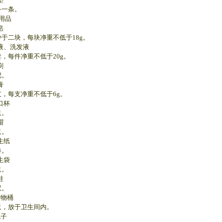
一条。
用品
皂
二块，每块净重不低于18g。
浴液、洗发液
每件净重不低于20g。
刷
。
膏
每支净重不低于6g。
口杯
。
帽
。
生纸
。
生袋
。
鞋
。
污物桶
放于卫生间内。
梳子