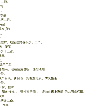
二把。
浴帘
。
洗衣袋
房二只。
用品
具夹(架)
。
封
封、航空信封各不少于二个。
信纸、便笺
少于三张。
珠笔
。
提示用品
服务指南、电话使用说明、住宿须知
份。
电视节目表、价目表、宾客意见表、防火指南
份。
提示牌、挂牌
勿打扰”、“请打扫房间”、“请勿在床上吸烟”的说明或标识。
衣单
房备二份。
、饮具