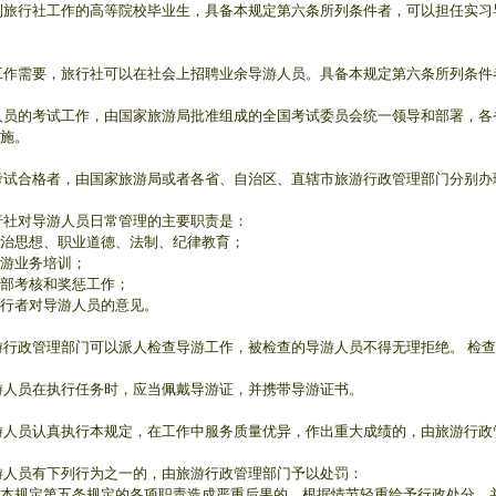
到旅行社工作的高等院校毕业生，具备本规定第六条所列条件者，可以担任实
工作需要，旅行社可以在社会上招聘业余导游人员。具备本规定第六条所列条
人员的考试工作，由国家旅游局批准组成的全国考试委员会统一领导和部署，
施。
考试合格者，由国家旅游局或者各省、自治区、直辖市旅游行政管理部门分别办
行社对导游人员日常管理的主要职责是：
治思想、职业道德、法制、纪律教育；
游业务培训；
部考核和奖惩工作；
行者对导游人员的意见。
游行政管理部门可以派人检查导游工作，被检查的导游人员不得无理拒绝。 检
游人员在执行任务时，应当佩戴导游证，并携带导游证书。
游人员认真执行本规定，在工作中服务质量优异，作出重大成绩的，由旅游行政
游人员有下列行为之一的，由旅游行政管理部门予以处罚：
本规定第五条规定的各项职责造成严重后果的，根据情节轻重给予行政处分，