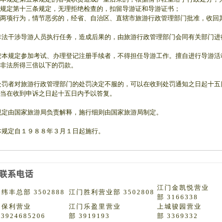
规定第十三条规定，无理拒绝检查的，扣留导游证和导游证书；
两项行为，情节恶劣的，经省、自治区、直辖市旅游行政管理部门批准，收回
非法干涉导游人员执行任务，造成后果的，由旅游行政管理部门会同有关部门进
按本规定参加考试、办理登记注册手续者，不得担任导游工作。擅自进行导游
非法所得三倍以下的罚款。
处罚者对旅游行政管理部门的处罚决定不服的，可以在收到处罚通知之日起十
当在收到申诉之日起十五日内予以答复。
规定由国家旅游局负责解释，施行细则由国家旅游局制定。
本规定自１９８８年３月１日起施行。
江门金凯悦营业
纬丰总部 3502888
江门胜利营业部 3502808
部 3166338
门保利营业
江门乐盈里营业
上城骏园营业
13924685206
部 3919193
部 3369332