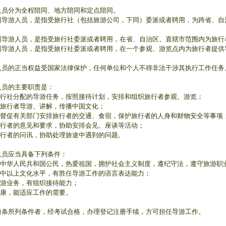
人员分为全程陪同、地方陪同和定点陪同。
游人员，是指受旅行社（包括旅游公司，下同）委派或者聘用，为跨省、自治
游人员，是指受旅行社委派或者聘用，在省、自治区、直辖市范围内为旅行
游人员，是指受旅行社委派或者聘用，在一个参观、游览点内为旅行者提供
人员的正当权益受国家法律保护，任何单位和个人不得非法干涉其执行工作任务
人员的主要职责是：
行社分配的导游任务，按照接待计划，安排和组织旅行者参观、游览；
旅行者导游、讲解，传播中国文化；
督促有关部门安排旅行者的交通、食宿，保护旅行者的人身和财物安全等事项
行者的意见和要求，协助安排会见、座谈等活动；
行者的问讯，协助处理旅途中遇到的问题。
人员应当具备下列条件：
中华人民共和国公民，热爱祖国，拥护社会主义制度，遵纪守法，遵守旅游职
中以上文化水平，有胜任导游工作的语言表达能力；
游业务，有组织接待能力；
康，能适应工作的需要。
前条所列条件者，经考试合格，办理登记注册手续，方可担任导游工作。