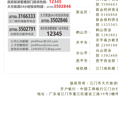
部 3596663
新会冈州营
新会区：
部 6166868
新会保利营
部 1355565
鹤山营业
鹤山市：
部 1382802
开平幕沙桥
开平市：
部 2200188
台山营业
台山市：
部 1392468
恩平市：
恩平营业部 7
候机楼：
江门候机楼 3
版权所有：江门市大方旅游国
开户银行：中国工商银行江门分行 户
地址：广东省江门市蓬江区建设三路19号2幢纬丰