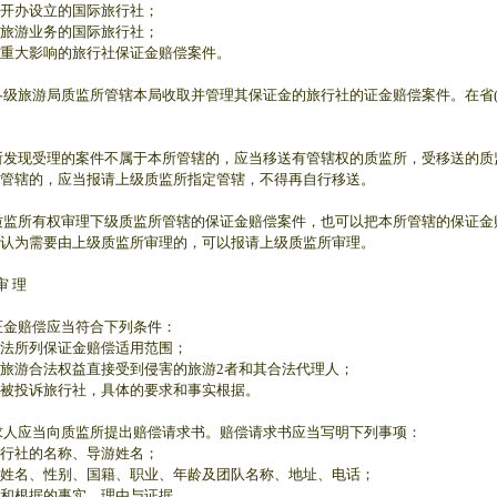
开办设立的国际旅行社；
旅游业务的国际旅行社；
重大影响的旅行社保证金赔偿案件。
各级旅游局质监所管辖本局收取并管理其保证金的旅行社的证金赔偿案件。在省
所发现受理的案件不属于本所管辖的，应当移送有管辖权的质监所，受移送的
管辖的，应当报请上级质监所指定管辖，不得再自行移送。
质监所有权审理下级质监所管辖的保证金赔偿案件，也可以把本所管辖的保证
认为需要由上级质监所审理的，可以报请上级质监所审理。
审 理
证金赔偿应当符合下列条件：
法所列保证金赔偿适用范围；
旅游合法权益直接受到侵害的旅游2者和其合法代理人；
被投诉旅行社，具体的要求和事实根据。
求人应当向质监所提出赔偿请求书。赔偿请求书应当写明下列事项：
行社的名称、导游姓名；
姓名、性别、国籍、职业、年龄及团队名称、地址、电话；
和根据的事实、理由与证据。