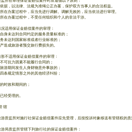
质监所在审理保证金赔偿案件时应遵循以下原则：
依据，以法律、法规为准绳公正办案，保护双方当事人的合法权益。
所在办案过程中，应当先进行调解。调解无效的，应当依法进行审理。
所在办案过程中，不受任何组织和个人的非法干涉。
情况适用保证金赔偿案件的审理：
自身未达到合同约定的服务质量标准的；
务未达到国家标准或者行业标准的；
产造成旅游者预交旅行费损失的。
情形不适用保证金赔偿案件的审理：
不可抗力因素不能履行合同的；
旅游期间发生人身财物意外事故的；
四条规定情形之外的其他经济纠纷；
的时效和期间的；
已经受理的。
管 辖
旅游质监所对施行社保证金赔偿案件应先受理，后按投诉对象移送有管辖权的质
旅游局质监所管辖下列旅行社的保证金赔偿案件：