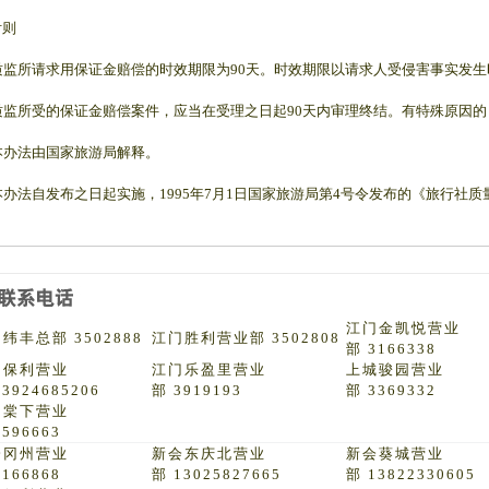
附则
质监所请求用保证金赔偿的时效期限为90天。时效期限以请求人受侵害事实发
质监所受的保证金赔偿案件，应当在受理之日起90天内审理终结。有特殊原因的
本办法由国家旅游局解释。
本办法自发布之日起实施，1995年7月1日国家旅游局第4号令发布的《旅行社
江门金凯悦营业
纬丰总部 3502888
江门胜利营业部 3502808
部 3166338
门保利营业
江门乐盈里营业
上城骏园营业
13924685206
部 3919193
部 3369332
门棠下营业
3596663
会冈州营业
新会东庆北营业
新会葵城营业
6166868
部 13025827665
部 13822330605