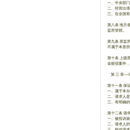
一、中央部门
二、经营出境
三、在全国有
第八条 地方
监所管辖。
第九条 质监
不属于本质所
第十条 上级
金赔偿案件，
第 三 章----
第十一条 保
一、属于本办
二、请求人是
三、有明确的
第十二条 请
一、被投诉旅
二、请求人的
三、赔偿请求