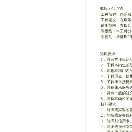
编码：04-005
工种名称：康乐服
工种定义：在康乐场
适用范围：在饭店、
等级线：本工种分初
学徒期：学徒期2年（
知识要求：
1．具有本项目运动
2．了解本岗位的职
3．熟悉本部门内的
4．了解现金、信用
5．了解康乐接待服
6．具备康乐服务过
7．具有一般的社交
8．具备本岗位的基
技能要求：
1．能按照宾客的需
2．能按照服务规程
3．能识别信用卡、
4．能正确操作本岗