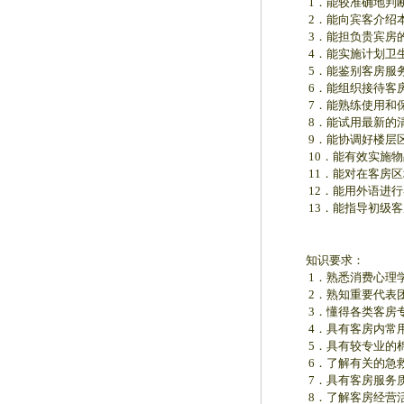
1．能较准确地判断
2．能向宾客介绍本
3．能担负贵宾房的
4．能实施计划卫生
5．能鉴别客房服务
6．能组织接待客房
7．能熟练使用和保
8．能试用最新的清
9．能协调好楼层区
10．能有效实施物
11．能对在客房区域
12．能用外语进行
13．能指导初级客
知识要求：
1．熟悉消费心理学
2．熟知重要代表团、
3．懂得各类客房专
4．具有客房内常用
5．具有较专业的棉
6．了解有关的急救
7．具有客房服务质
8．了解客房经营活