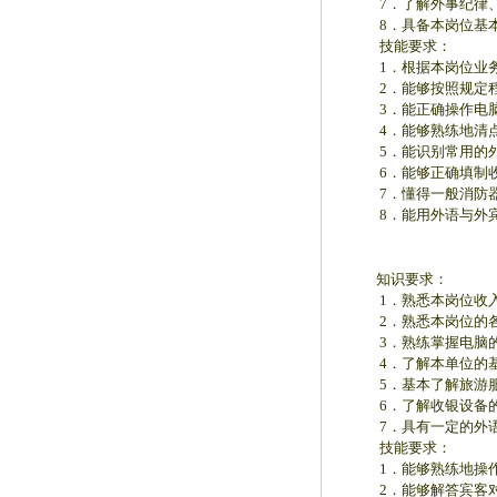
7．了解外事纪律、
8．具备本岗位基本
技能要求：
1．根据本岗位业务
2．能够按照规定程
3．能正确操作电脑
4．能够熟练地清点
5．能识别常用的外
6．能够正确填制收
7．懂得一般消防器
8．能用外语与外宾
知识要求：
1．熟悉本岗位收入
2．熟悉本岗位的各
3．熟练掌握电脑的
4．了解本单位的基
5．基本了解旅游服
6．了解收银设备的
7．具有一定的外语
技能要求：
1．能够熟练地操作
2．能够解答宾客对