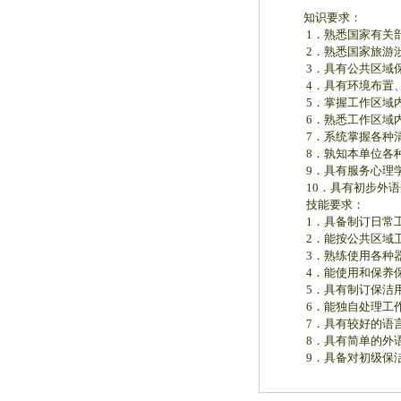
知识要求：
1．熟悉国家有关部
2．熟悉国家旅游涉
3．具有公共区域保
4．具有环境布置、
5．掌握工作区域内
6．熟悉工作区域内
7．系统掌握各种清
8．孰知本单位各种
9．具有服务心理学
10．具有初步外语
技能要求：
1．具备制订日常工
2．能按公共区域卫
3．熟练使用各种器
4．能使用和保养保
5．具有制订保洁用
6．能独自处理工作
7．具有较好的语言
8．具有简单的外语
9．具备对初级保洁