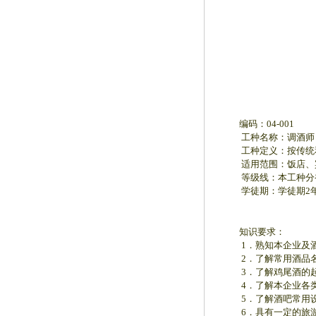
中
国
一九
编码：04-001
工种名称：调酒师
工种定义：按传统和
适用范围：饭店、宾
等级线：本工种分初
学徒期：学徒期2年（
知识要求：
1．熟知本企业及酒
2．了解常用酒品名
3．了解鸡尾酒的起
4．了解本企业各类
5．了解酒吧常用设
6．具有一定的旅游知