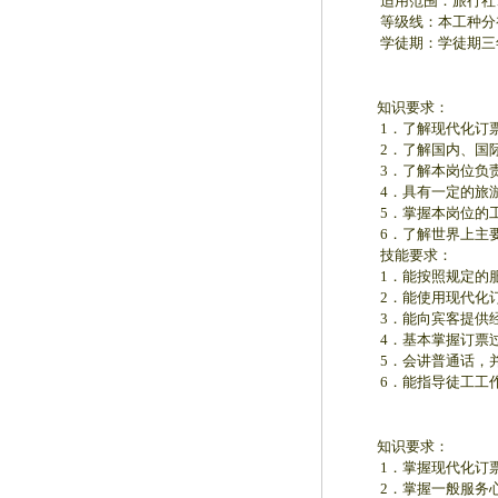
适用范围：旅行社、
等级线：本工种分
学徒期：学徒期三年
知识要求：
1．了解现代化订票
2．了解国内、国际
3．了解本岗位负责
4．具有一定的旅游
5．掌握本岗位的工
6．了解世界上主要
技能要求：
1．能按照规定的服
2．能使用现代化订
3．能向宾客提供经
4．基本掌握订票过
5．会讲普通话，并
6．能指导徒工工
知识要求：
1．掌握现代化订票
2．掌握一般服务心