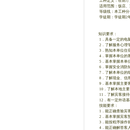
工种定义：在前厅为
适用范围：饭店、宾
等级线：本工种分初
学徒期：学徒期2年（
知识要求：
1．具备一定的电脑
2．了解服务心理学
3．熟知本单位住宿
4．掌握本单位的客
5．基本掌握本单位相
6．掌握安全消防知
7．了解本单位的组
8．了解现金、信用
9．基本掌握主要客
10．了解本地主要
11．了解宾客接待
12．有一定外语基
技能要求：
1．能正确查验宾客
2．基本掌握宾客预
3．能按程序操作前
4．能正确解答客人