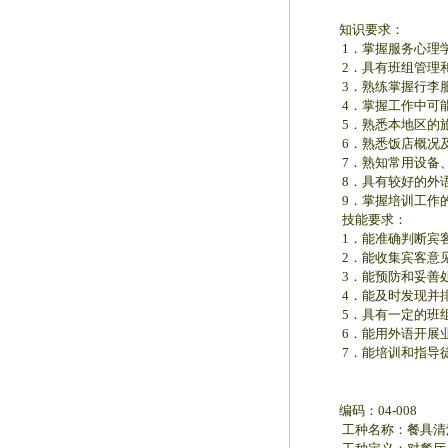
知识要求：
1．掌握服务心理学
2．具有班组管理和
3．熟练掌握行李服
4．掌握工作中可能
5．熟悉本地区的旅
6．熟悉饭店概况及
7．熟知常用设备、
8．具有较好的外语
9．掌握培训工作的
技能要求：
1．能准确判断宾客
2．能收集宾客意见
3．能预防和妥善处
4．能及时发现并排
5．具有一定的班组
6．能用外语开展业
7．能培训和指导徒
编码：04-008
工种名称：餐具清