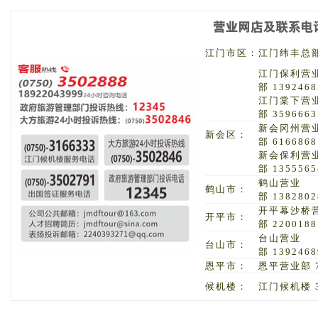
江门市区：
江门纬丰总部 
江门保利营
部 1392468
江门棠下营
部 3596663
新会冈州营
新会区：
部 6166868
新会保利营
部 1355565
鹤山营业
鹤山市：
部 1382802
开平幕沙桥
开平市：
部 2200188
台山营业
台山市：
部 1392468
恩平市：
恩平营业部 7
候机楼：
江门候机楼 3