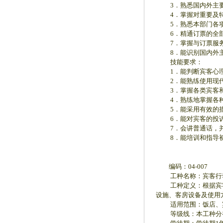
3．熟悉国内外主要
4．掌握对重要及特
5．熟悉本部门各项
6．精通订票的全部
7．掌握与订票服务
8．能识别国内外主
技能要求：
1．能判断宾客心理
2．能熟练使用现代
3．掌握各类宾客和
4．熟练地掌握各种
5．能采用有效的措
6．能对宾客的投诉
7．会讲普通话，并
8．能培训和指导初
编码：04-007
工种名称：宾客行
工种定义：根据宾客要
设施、客房设备及使用
适用范围：饭店、宾
等级线：本工种分