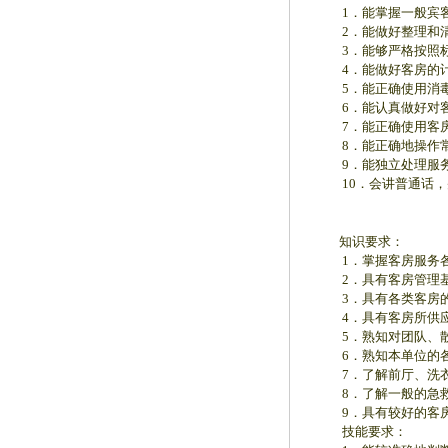
1．能掌握一般宾客
2．能做好整理和清
3．能够严格按照标准
4．能做好客房的计
5．能正确使用消毒
6．能认真做好对客
7．能正确使用客房
8．能正确地操作常
9．能独立处理服务
10．会讲普通话，
知识要求：
1．掌握客房服务各
2．具有客房管理基
3．具有各类客房的家
4．具有客房所供应
5．熟知对团队、散客
6．熟知本单位的各
7．了解前厅、洗衣
8．了解一般的急救
9．具有较好的客房
技能要求：