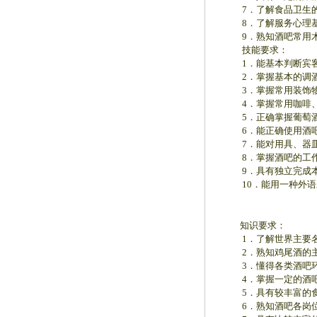
7．了解食品卫生的
8．了解服务心理基
9．熟知酒吧常用术
技能要求：
1．能基本判断宾客心
2．掌握基本的调酒
3．掌握常用装饰物
4．掌握常用咖啡、
5．正确掌握葡萄酒
6．能正确使用酒吧
7．能对用具、器皿
8．掌握酒吧的工作
9．具有独立完成本
10．能用一种外语
知识要求：
1．了解世界主要名酒
2．熟知鸡尾酒的主
3．懂得各类酒吧环
4．掌握一定的酒吧
5．具有较丰富的食
6．熟知酒吧各岗位