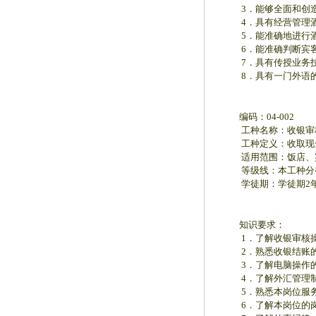
3．能够全面和创造
4．具有经营管理酒
5．能准确地进行酒
6．能准确判断宾客心
7．具有传授业务技
8．具有一门外语的
编码：04-002
工种名称：收银审
工种定义：收取现金
适用范围：饭店、宾
等级线：本工种分初
学徒期：学徒期2年（
知识要求：
1．了解收银审核操
2．熟悉收银结账的
3．了解电脑操作的
4．了解外汇管理制
5．熟悉本岗位服务
6．了解本岗位的岗