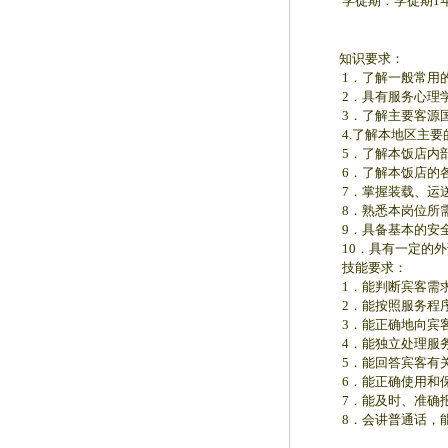
学徒期：学徒期1年
知识要求：
1．了解一般常用的
2．具有服务心理学
3．了解主要客源国
4.了解本地区主要的
5．了解本饭店内部
6．了解本饭店的各
7．掌握装载、运送
8．熟悉本岗位所需
9．具备基本的安全
10．具有一定的外
技能要求：
1．能判断宾客需求
2．能按照服务程序独
3．能正确地向宾客
4．能独立处理服务
5．能回答宾客有关
6．能正确使用和保
7．能及时、准确报
8．会讲普通话，能