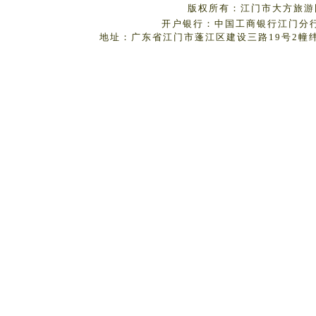
版权所有：江门市大方旅游国
开户银行：中国工商银行江门分行 户
地址：广东省江门市蓬江区建设三路19号2幢纬丰