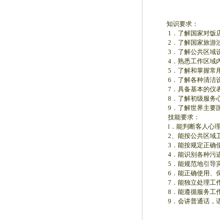
知识要求：
1．了解国家对饭店、
2．了解国家旅游涉
3．了解公共区域设
4．熟悉工作区域内
5．了解和掌握常用
6．了解各种清洁设
7．具备基本的仪表
8．了解初级服务心
9．了解世界主要国
技能要求：
l．能判断客人心理
2、能按公共区域卫
3．能按规定正确使
4．能识别各种污迹
5．能规范地引导宾
6．能正确使用、保
7．能独立处理工作
8．能遵循服务工作基
9．会讲普通话，语