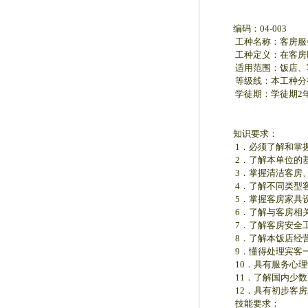
编码：04-003
工种名称：客房服
工种定义：在客房区
适用范围：饭店、写
等级线：本工种分初
学徒期：学徒期2年（
知识要求：
1．必须了解和掌握
2．了解本单位的基
3．掌握清洁客房、
4．了解不同类型客
5．掌握客房家具设
6．了解与客房相关的
7．了解客房安全工
8．了解本饭店经营
9．懂得处理宾客一
10．具有服务心理
11．了解国内少数民
12．具有初步客房
技能要求：