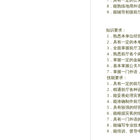
7．具有一定的公关
8．能熟练地用外语
9．能辅导初级前厅
知识要求：
1．熟悉本单位经营
2．具有一定的本单
3．全面掌握前厅工
4．熟悉前厅各个岗
5．掌握一定的金融
6．基本掌握公关与
7．掌握一门外语，
技能要求：
1．具有一定的前厅
2．精通前厅各种设
3．能妥善处理宾客
4．能准确制作前厅
5．具有较强的经营
6．能根据宾客的情
7．具有一门外语的
8．能编写专业技术
9．能培训、督导中